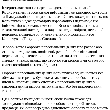
Інтернет-магазин не перевіряє достовірність наданої
Користувачем персональної інформації і не здійснює контроль
за її актуальністю. Інтернет-магазин Clinex виходить з того, що
Користувач надає достовірну інформацію і підтримує цю
інформацію в актуальному стані. Всю відповідальність, а
також можливі наслідки за надання недостовірної, неточної,
неповної, помилкової чи неактуальної інформації несе
Користувач (Покупець/ Споживач).
Забороняється обробка персональних даних про расове або
етнічне походження, політичні, релігійні або світоглядні
переконання, членство в політичних партіях та професійних
спілках, а також даних, що стосуються здоров’я чи статевого
життя (особливі категорії даних).
Обробка персональних даних Користувача здійснюється без
обмеження терміну, будь-яким законним способом, в тому
числі в інформаційних системах персональних даних з
використанням засобів автоматизації або без використання
таких засобів.
Ця Політика конфіденційності обов’язкова також для
застосування відповідальною особою та співробітниками
продавця, які безпосередньо здійснюють обробку та/або мають