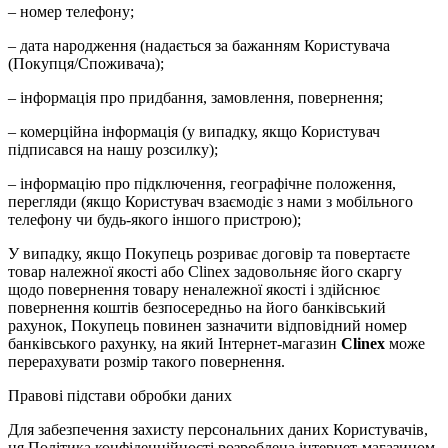
– номер телефону;
– дата народження (надається за бажанням Користувача
(Покупця/Споживача);
– інформація про придбання, замовлення, повернення;
– комерційна інформація (у випадку, якщо Користувач
підписався на нашу розсилку);
– інформацію про підключення, географічне положення,
перегляди (якщо Користувач взаємодіє з нами з мобільного
телефону чи будь-якого іншого пристрою);
У випадку, якщо Покупець розриває договір та повертаєте
товар належної якості або Clinex задовольняє його скаргу
щодо повернення товару неналежної якості і здійснює
повернення коштів безпосередньо на його банківський
рахунок, Покупець повинен зазначити відповідний номер
банківського рахунку, на який Інтернет-магазин
Clinex
може
перерахувати розмір такого повернення.
Правові підстави обробки даних
Для забезпечення захисту персональних даних Користувачів,
ця Політика конфіденційності розроблена інтернет-магазином