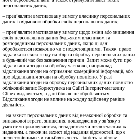
персональних даних;
– пред’являти вмотивовану вимогу власнику персональних
даних із відмовою обробки своїх персональних даних;
– пред’являти вмотивовану вимогу щодо зміни або знищення
своїх персональних даних будь-яким власником та
розпорядником персональних даних, якщо ці дані
обробляються незаконно чи є недостовірними. Також, право
відкликати свою згоду на збір та обробку персональних даних
в будь-який час без зазначення причин. Запит може бути про
відкликання згоди на обробку частково, наприклад
відкликання згоди на отримання комерційної інформації, або
про відкликання згоди на обробку повністю. У разі
відкликання згоди на обробку персональних даних повністю
обліковий запис Користувача на Сайті Інтернет-магазину
Clinex видаляється, а дані більше не обробляються.
Відкликання згоди не вплине на жодну здійснену раніше
діяльність.
– на захист персональних даних від незаконної обробки та
випадкової втрати, знищення, пошкодження у зв’язку з
умисним приховуванням, ненаданням чи несвоєчасним їх
наданням, а також на захист від надання відомостей, що є
недостовірними чи ганьблять честь, гідність та ділову