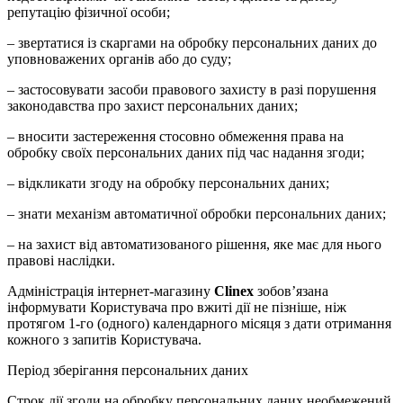
репутацію фізичної особи;
– звертатися із скаргами на обробку персональних даних до
уповноважених органів або до суду;
– застосовувати засоби правового захисту в разі порушення
законодавства про захист персональних даних;
– вносити застереження стосовно обмеження права на
обробку своїх персональних даних під час надання згоди;
– відкликати згоду на обробку персональних даних;
– знати механізм автоматичної обробки персональних даних;
– на захист від автоматизованого рішення, яке має для нього
правові наслідки.
Адміністрація інтернет-магазину
Clinex
зобов’язана
інформувати Користувача про вжиті дії не пізніше, ніж
протягом 1-го (одного) календарного місяця з дати отримання
кожного з запитів Користувача.
Період зберігання персональних даних
Строк дії згоди на обробку персональних даних необмежений.