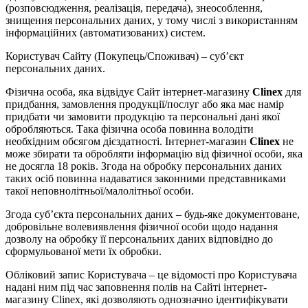
(розповсюдження, реалізація, передача), знеособлення,
знищення персональних даних, у тому числі з використанням
інформаційних (автоматизованих) систем.
Користувач Сайту (Покупець/Споживач) – суб’єкт
персональних даних.
Фізична особа, яка відвідує Сайт інтернет-магазину
Clinex
для
придбання, замовлення продукції/послуг або яка має намір
придбати чи замовити продукцію та персональні дані якої
обробляються. Така фізична особа повинна володіти
необхідним обсягом дієздатності. Інтернет-магазин
Clinex
не
може збирати та обробляти інформацію від фізичної особи, яка
не досягла 18 років. Згода на обробку персональних даних
таких осіб повинна надаватися законними представниками
такої неповнолітньої/малолітньої особи.
Згода суб’єкта персональних даних – будь-яке документоване,
добровільне волевиявлення фізичної особи щодо надання
дозволу на обробку її персональних даних відповідно до
сформульованої мети їх обробки.
Обліковий запис Користувача – це відомості про Користувача
надані ним під час заповнення полів на Сайті інтернет-
магазину Clinex, які дозволяють однозначно ідентифікувати