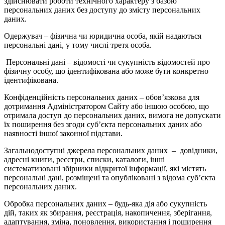
здійснювати роботи технічного характеру з базою
персональних даних без доступу до змісту персональних
даних.
Одержувач – фізична чи юридична особа, якій надаються
персональні дані, у тому числі третя особа.
Персональні дані – відомості чи сукупність відомостей про
фізичну особу, що ідентифікована або може бути конкретно
ідентифікована.
Конфіденційність персональних даних – обов’язкова для
дотримання Адміністратором Сайту або іншою особою, що
отримала доступ до персональних даних, вимога не допускати
їх поширення без згоди суб’єкта персональних даних або
наявності іншої законної підстави.
Загальнодоступні джерела персональних даних – довідники,
адресні книги, реєстри, списки, каталоги, інші
систематизовані збірники відкритої інформації, які містять
персональні дані, розміщені та опубліковані з відома суб’єкта
персональних даних.
Обробка персональних даних – будь-яка дія або сукупність
дій, таких як збирання, реєстрація, накопичення, зберігання,
адаптування, зміна, поновлення, використання і поширення