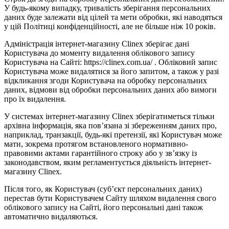
У будь-якому випадку, тривалість зберігання персональних
даних буде залежати від цілей та мети обробки, які наводяться
у цій Політиці конфіденційності, але не більше ніж 10 років.
Адміністрація інтернет-магазину Clinex зберігає дані
Користувача до моменту видалення облікового запису
Користувача на Сайті: https://clinex.com.ua/ . Обліковий запис
Користувача може видалятися за його запитом, а також у разі
відкликання згоди Користувача на обробку персональних
даних, відмови від обробки персональних даних або вимоги
про їх видалення.
У системах інтернет-магазину Clinex зберігатиметься тільки
архівна інформація, яка пов’язана зі збереженням даних про,
наприклад, транзакції, будь-які претензії, які Користувач може
мати, зокрема протягом встановленого нормативно-
правовими актами гарантійного строку або у зв’язку із
законодавством, яким регламентується діяльність інтернет-
магазину Clinex.
Після того, як Користувач (суб’єкт персональних даних)
перестав бути Користувачем Сайту шляхом видалення свого
облікового запису на Сайті, його персональні дані також
автоматично видаляються.