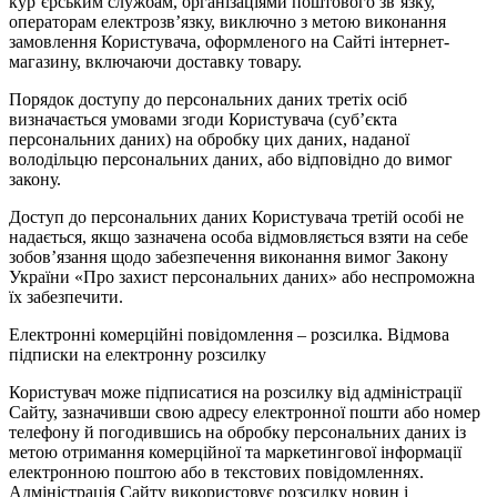
кур’єрським службам, організаціями поштового зв’язку,
операторам електрозв’язку, виключно з метою виконання
замовлення Користувача, оформленого на Сайті інтернет-
магазину, включаючи доставку товару.
Порядок доступу до персональних даних третіх осіб
визначається умовами згоди Користувача (суб’єкта
персональних даних) на обробку цих даних, наданої
володільцю персональних даних, або відповідно до вимог
закону.
Доступ до персональних даних Користувача третій особі не
надається, якщо зазначена особа відмовляється взяти на себе
зобов’язання щодо забезпечення виконання вимог Закону
України «Про захист персональних даних» або неспроможна
їх забезпечити.
Електронні комерційні повідомлення – розсилка. Відмова
підписки на електронну розсилку
Користувач може підписатися на розсилку від адміністрації
Сайту, зазначивши свою адресу електронної пошти або номер
телефону й погодившись на обробку персональних даних із
метою отримання комерційної та маркетингової інформації
електронною поштою або в текстових повідомленнях.
Адміністрація Сайту використовує розсилку новин і