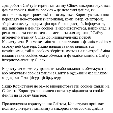
Для роботи Сайту інтернет-магазину Clinex використовуються
файли cookies. Файли cookies – це невеликі файли, які
дозволяють пристроям, які застосовується Користувачами для
перегляду веб-сторінок (наприклад, комп’ютер, смартфон),
зберігати деяку інформацію про його пристрій. Інформація,
яка записана в файлах cookies, використовується, наприклад, з
рекламною та статистичною метою та для адаптації Сайту
інтернет-магазину Clinex до індивідуальних потреб
Користувача. Він може змінити налаштування файлів cookies у
своєму веб-браузері. Якщо налаштування залишаться
незмінними, файли cookies зберігатимуться на пристрої. Зміна
налаштувань cookies може обмежити функціональність Сайту
інтернет-магазину Clinex.
Користувач можете управляти та/або видаляти, обмежувати
або блокувати cookies файли з Сайту в будь-який час шляхом
модифікації конфігурації браузеру.
Якщо Користувач не бажає використовувати cookies файли на
Сайті, то Користувач повинен спочатку відключити cookies
файли на своєму браузері.
Продовжуючи користування Сайтом, Користувач приймає
політику інтернет-магазину з використання cookies файлів.