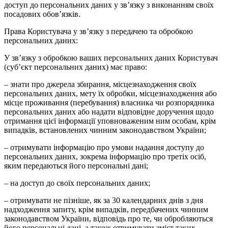
доступ до персональних даних у зв’язку з виконанням своїх
посадових обов’язків.
Права Користувача у зв’язку з передачею та обробкою
персональних даних:
У зв’язку з обробкою ваших персональних даних Користувач
(суб’єкт персональних даних) має право:
– знати про джерела збирання, місцезнаходження своїх
персональних даних, мету їх обробки, місцезнаходження або
місце проживання (перебування) власника чи розпорядника
персональних даних або надати відповідне доручення щодо
отримання цієї інформації уповноваженим ним особам, крім
випадків, встановлених чинним законодавством України;
– отримувати інформацію про умови надання доступу до
персональних даних, зокрема інформацію про третіх осіб,
яким передаються його персональні дані;
– на доступ до своїх персональних даних;
– отримувати не пізніше, як за 30 календарних днів з дня
надходження запиту, крім випадків, передбачених чинним
законодавством України, відповідь про те, чи обробляються
його персональні дані, а також отримувати зміст таких