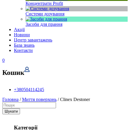
Концентрати Profit
Системи дозування
Засоби для прання
Акції
Новини
Центр завантажень
База знань
Контакти
0
Кошик
+380504114245
Головна
/
Миття поверхонь
/ Clinex Destoner
Шукати
Категорії