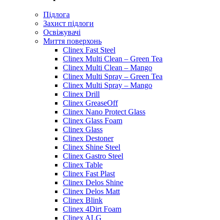
Підлога
Захист підлоги
Освіжувачі
Миття поверхонь
Clinex Fast Steel
Clinex Multi Clean – Green Tea
Clinex Multi Clean – Mango
Clinex Multi Spray – Green Tea
Clinex Multi Spray – Mango
Clinex Drill
Clinex GreaseOff
Clinex Nano Protect Glass
Clinex Glass Foam
Clinex Glass
Clinex Destoner
Clinex Shine Steel
Clinex Gastro Steel
Clinex Table
Clinex Fast Plast
Clinex Delos Shine
Clinex Delos Matt
Clinex Blink
Clinex 4Dirt Foam
Clinex ALG