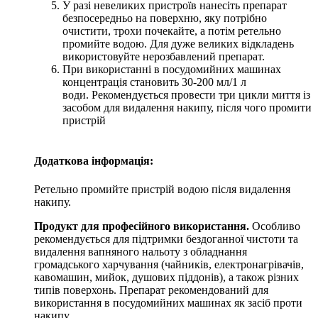
У разі невеликих пристроїв нанесіть препарат
безпосередньо на поверхню, яку потрібно
очистити, трохи почекайте, а потім ретельно
промийте водою. Для дуже великих відкладень
використовуйте нерозбавлений препарат.
При використанні в посудомийних машинах
концентрація становить 30-200 мл/1 л
води. Рекомендується провести три цикли миття із
засобом для видалення накипу, після чого промити
пристрій
Додаткова інформація:
Ретельно промийте пристрій водою після видалення
накипу.
Продукт для професійного використання.
Особливо
рекомендується для підтримки бездоганної чистоти та
видалення вапняного нальоту з обладнання
громадського харчування (чайників, електронагрівачів,
кавомашин, мийок, душових піддонів), а також різних
типів поверхонь. Препарат рекомендований для
використання в посудомийних машинах як засіб проти
накипу.