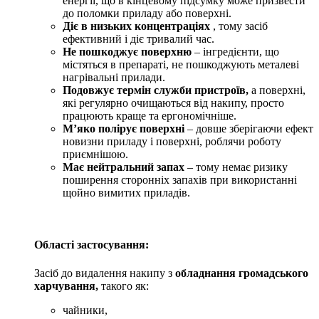
енергії, що в кінцевому підсумку може призвести
до поломки приладу або поверхні.
Діє в низьких концентраціях
, тому засіб
ефективний і діє тривалий час.
Не пошкоджує поверхню
– інгредієнти, що
містяться в препараті, не пошкоджують металеві
нагрівальні прилади.
Подовжує термін служби пристроїв,
а поверхні,
які регулярно очищаються від накипу, просто
працюють краще та ергономічніше.
М’яко полірує поверхні
– довше зберігаючи ефект
новизни приладу і поверхні, роблячи роботу
приємнішою.
Має нейтральний запах
– тому немає ризику
поширення сторонніх запахів при використанні
щойно вимитих приладів.
Області застосування:
Засіб до видалення накипу з
обладнання громадського
харчування,
такого як:
чайники,