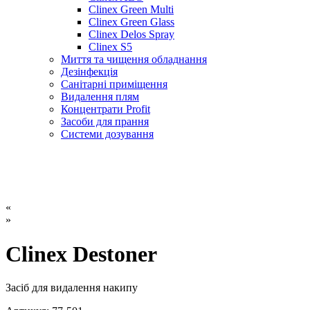
Clinex Green Multi
Clinex Green Glass
Clinex Delos Spray
Clinex S5
Миття та чищення обладнання
Дезінфекція
Санітарні приміщення
Видалення плям
Концентрати Profit
Засоби для прання
Системи дозування
«
»
Clinex Destoner
Засіб для видалення накипу