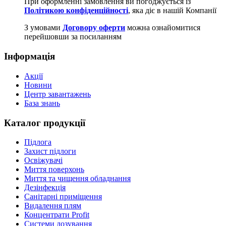
При оформленні замовлення ви погоджується із
Політикою конфіденційності
, яка діє в нашій Компанії
З умовами
Договору оферти
можна ознайомитися
перейшовши за посиланням
Інформація
Акції
Новини
Центр завантажень
База знань
Каталог продукції
Підлога
Захист підлоги
Освіжувачі
Миття поверхонь
Миття та чищення обладнання
Дезінфекція
Санітарні приміщення
Видалення плям
Концентрати Profit
Системи дозування