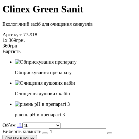
Clinex Green Sanit
Екологічний засіб для очищення санвузлів
Артикул: 77-918
1
x
369
грн.
369
грн.
Вартість
Обприскування препарату
Очищення душових кабін
рівень pH в препараті 3
Об`єм
1L
Виберіть кількість
Додати в кошик