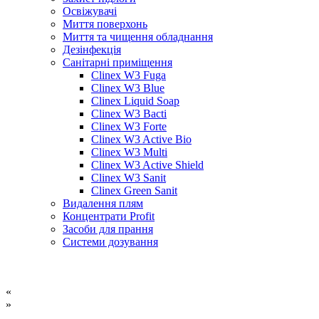
Освіжувачі
Миття поверхонь
Миття та чищення обладнання
Дезінфекція
Санітарні приміщення
Clinex W3 Fuga
Clinex W3 Blue
Clinex Liquid Soap
Clinex W3 Bacti
Clinex W3 Forte
Clinex W3 Active Bio
Clinex W3 Multi
Clinex W3 Active Shield
Clinex W3 Sanit
Clinex Green Sanit
Видалення плям
Концентрати Profit
Засоби для прання
Системи дозування
«
»