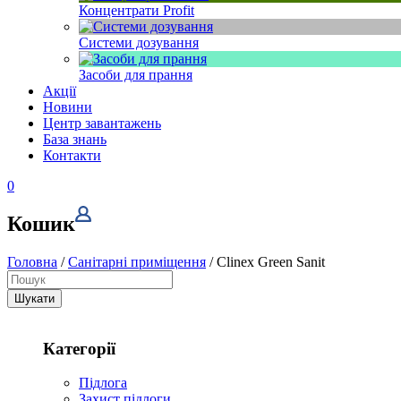
Концентрати Profit
Системи дозування
Засоби для прання
Акції
Новини
Центр завантажень
База знань
Контакти
0
Кошик
Головна
/
Санітарні приміщення
/ Clinex Green Sanit
Шукати
Категорії
Підлога
Захист підлоги