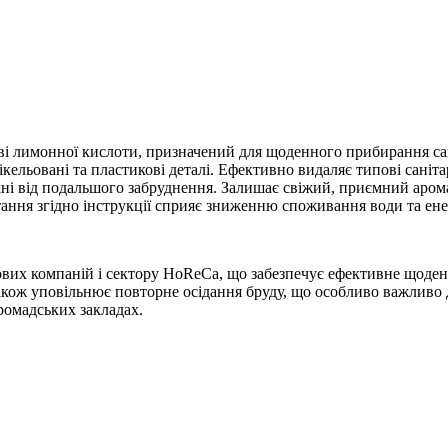
снові лимонної кислоти, призначений для щоденного прибирання са
ікельовані та пластикові деталі. Ефективно видаляє типові саніт
і від подальшого забруднення. Залишає свіжий, приємний аромат,
тання згідно інструкції сприяє зниженню споживання води та ене
нгових компаній і сектору HoReCa, що забезпечує ефективне щоде
 також уповільнює повторне осідання бруду, що особливо важливо 
громадських закладах.