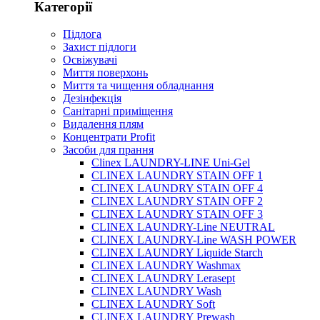
Категорії
Підлога
Захист підлоги
Освіжувачі
Миття поверхонь
Миття та чищення обладнання
Дезінфекція
Санітарні приміщення
Видалення плям
Концентрати Profit
Засоби для прання
Clinex LAUNDRY-LINE Uni-Gel
CLINEX LAUNDRY STAIN OFF 1
CLINEX LAUNDRY STAIN OFF 4
CLINEX LAUNDRY STAIN OFF 2
CLINEX LAUNDRY STAIN OFF 3
CLINEX LAUNDRY-Line NEUTRAL
CLINEX LAUNDRY-Line WASH POWER
CLINEX LAUNDRY Liquide Starch
CLINEX LAUNDRY Washmax
CLINEX LAUNDRY Lerasept
CLINEX LAUNDRY Wash
CLINEX LAUNDRY Soft
CLINEX LAUNDRY Prewash