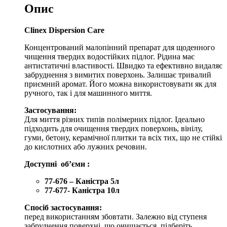
Опис
Clinex Dispersion Care
Концентрований малопінний препарат для щоденного
чищення твердих водостійких підлог. Рідина має
антистатичні властивості. Швидко та ефективно видаляє
забруднення з вимитих поверхонь. Залишає тривалий
приємний аромат. Його можна використовувати як для
ручного, так і для машинного миття.
Застосування:
Для миття різних типів полімерних підлог. Ідеально
підходить для очищення твердих поверхонь, вінілу,
гуми, бетону, керамічної плитки та всіх тих, що не стійкі
до кислотних або лужних речовин.
Доступні
обʼєми
:
77-676 – Каністра 5л
77-677- Каністра 10л
Спосіб застосування:
перед використанням збовтати. Залежно від ступеня
забруднення поверхні, що очищається, підберіть