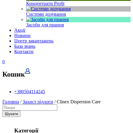
Концентрати Profit
Системи дозування
Засоби для прання
Акції
Новини
Центр завантажень
База знань
Контакти
0
Кошик
+380504114245
Головна
/
Захист підлоги
/ Clinex Dispersion Care
Шукати
Категорії