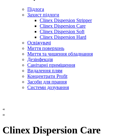
Підлога
Захист підлоги
Clinex Dispersion Stripper
Clinex Dispersion Care
Clinex Dispersion Soft
Clinex Dispersion Hard
Освіжувачі
Миття поверхонь
Миття та чищення обладнання
Дезінфекція
Санітарні приміщення
Видалення плям
Концентрати Profit
Засоби для прання
Системи дозування
«
»
Clinex Dispersion Care