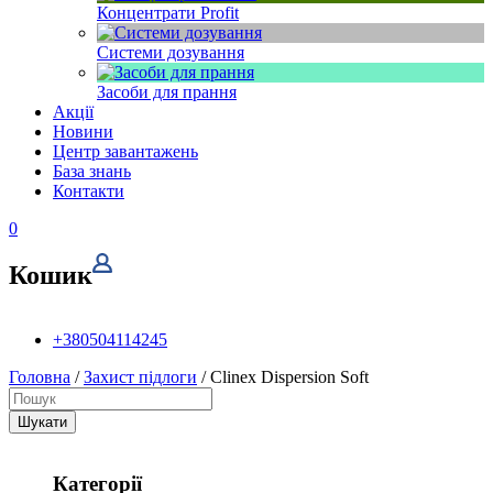
Концентрати Profit
Системи дозування
Засоби для прання
Акції
Новини
Центр завантажень
База знань
Контакти
0
Кошик
+380504114245
Головна
/
Захист підлоги
/ Clinex Dispersion Soft
Шукати
Категорії