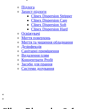
Підлога
Захист підлоги
Clinex Dispersion Stripper
Clinex Dispersion Care
Clinex Dispersion Soft
Clinex Dispersion Hard
Освіжувачі
Миття поверхонь
Миття та чищення обладнання
Дезінфекція
Санітарні приміщення
Видалення плям
Концентрати Profit
Засоби для прання
Системи дозування
«
»