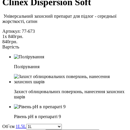
Clinex Dispersion Soft
Універсальний захисний препарат для підлог - середньої
жорсткості, сатин
Артикул: 77-673
1
x
840
грн.
840
грн.
Вартість
Полірування
Захист облицювальних поверхонь, нанесення захисних
шарів
Рівень pH в препараті 9
Об`єм
1L
5L