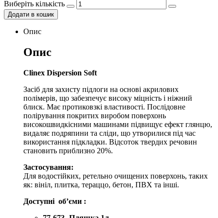
Виберіть кількість
Додати в кошик
Опис
Опис
Clinex Dispersion Soft
Засіб для захисту підлоги на основі акрилових
полімерів, що забезпечує високу міцність і ніжний
блиск. Має протиковзкі властивості. Послідовне
полірування покритих виробом поверхонь
високошвидкісними машинами підвищує ефект глянцю,
видаляє подряпини та сліди, що утворилися під час
використання підкладки. Відсоток твердих речовин
становить приблизно 20%.
Застосування:
Для водостійких, ретельно очищених поверхонь, таких
як: вініл, плитка, тераццо, бетон, ПВХ та інші.
Доступні
обʼєми
:
77-673- Пляшка 1л