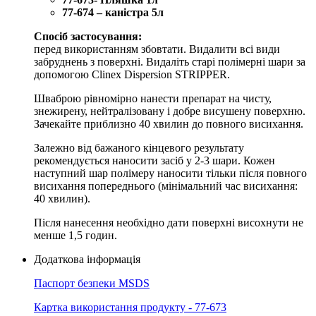
77-674 – каністра 5л
Спосіб застосування:
перед використанням збовтати. Видалити всі види
забруднень з поверхні. Видаліть старі полімерні шари за
допомогою Clinex Dispersion STRIPPER.
Шваброю рівномірно нанести препарат на чисту,
знежирену, нейтралізовану і добре висушену поверхню.
Зачекайте приблизно 40 хвилин до повного висихання.
Залежно від бажаного кінцевого результату
рекомендується наносити засіб у 2-3 шари. Кожен
наступний шар полімеру наносити тільки після повного
висихання попереднього (мінімальний час висихання:
40 хвилин).
Після нанесення необхідно дати поверхні висохнути не
менше 1,5 годин.
Додаткова інформація
Паспорт безпеки MSDS
Картка використання продукту - 77-673