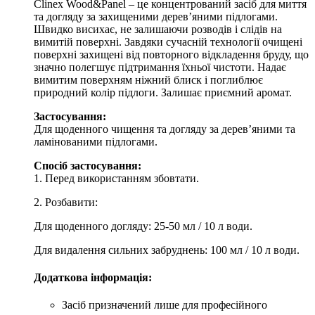
Clinex Wood&Panel – це концентрований засіб для миття
та догляду за захищеними дерев’яними підлогами.
Швидко висихає, не залишаючи розводів і слідів на
вимитій поверхні. Завдяки сучасній технології очищені
поверхні захищені від повторного відкладення бруду, що
значно полегшує підтримання їхньої чистоти. Надає
вимитим поверхням ніжний блиск і поглиблює
природний колір підлоги. Залишає приємний аромат.
Застосування:
Для щоденного чищення та догляду за дерев’яними та
ламінованими підлогами.
Спосіб застосування:
1. Перед використанням збовтати.
2. Розбавити:
Для щоденного догляду: 25-50 мл / 10 л води.
Для видалення сильних забруднень: 100 мл / 10 л води.
Додаткова інформація:
Засіб призначений лише для професійного