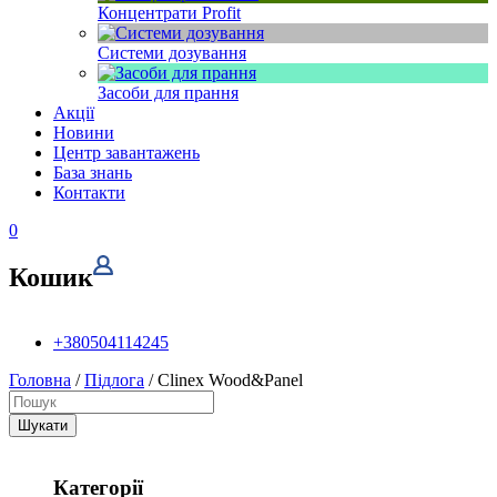
Концентрати Profit
Системи дозування
Засоби для прання
Акції
Новини
Центр завантажень
База знань
Контакти
0
Кошик
+380504114245
Головна
/
Підлога
/ Clinex Wood&Panel
Шукати
Категорії