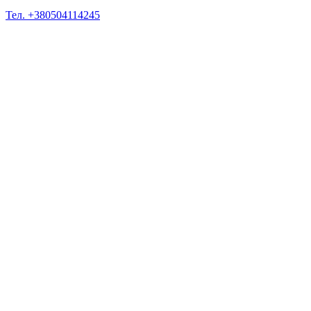
Тел. +380504114245