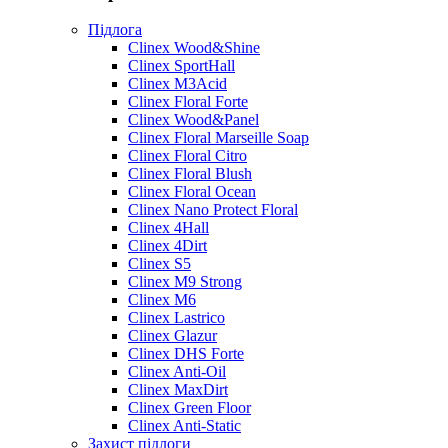
Підлога
Clinex Wood&Shine
Clinex SportHall
Clinex M3Acid
Clinex Floral Forte
Clinex Wood&Panel
Clinex Floral Marseille Soap
Clinex Floral Citro
Clinex Floral Blush
Clinex Floral Ocean
Clinex Nano Protect Floral
Clinex 4Hall
Clinex 4Dirt
Clinex S5
Clinex M9 Strong
Clinex M6
Clinex Lastrico
Clinex Glazur
Clinex DHS Forte
Clinex Anti-Oil
Clinex MaxDirt
Clinex Green Floor
Clinex Anti-Static
Захист підлоги