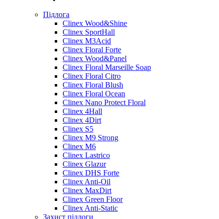
Підлога
Clinex Wood&Shine
Clinex SportHall
Clinex M3Acid
Clinex Floral Forte
Clinex Wood&Panel
Clinex Floral Marseille Soap
Clinex Floral Citro
Clinex Floral Blush
Clinex Floral Ocean
Clinex Nano Protect Floral
Clinex 4Hall
Clinex 4Dirt
Clinex S5
Clinex M9 Strong
Clinex M6
Clinex Lastrico
Clinex Glazur
Clinex DHS Forte
Clinex Anti-Oil
Clinex MaxDirt
Clinex Green Floor
Clinex Anti-Static
Захист підлоги