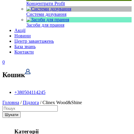
Концентрати Profit
Системи дозування
Засоби для прання
Акції
Новини
Центр завантажень
База знань
Контакти
0
Кошик
+380504114245
Головна
/
Підлога
/ Clinex Wood&Shine
Шукати
Категорії