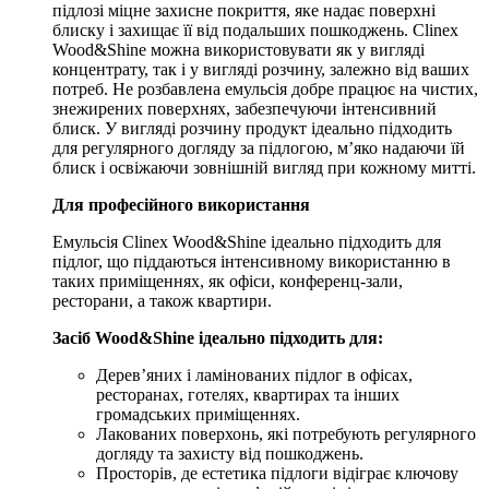
підлозі міцне захисне покриття, яке надає поверхні
блиску і захищає її від подальших пошкоджень. Clinex
Wood&Shine можна використовувати як у вигляді
концентрату, так і у вигляді розчину, залежно від ваших
потреб. Не розбавлена емульсія добре працює на чистих,
знежирених поверхнях, забезпечуючи інтенсивний
блиск. У вигляді розчину продукт ідеально підходить
для регулярного догляду за підлогою, м’яко надаючи їй
блиск і освіжаючи зовнішній вигляд при кожному митті.
Для професійного використання
Емульсія Clinex Wood&Shine ідеально підходить для
підлог, що піддаються інтенсивному використанню в
таких приміщеннях, як офіси, конференц-зали,
ресторани, а також квартири.
Засіб Wood&Shine ідеально підходить для:
Дерев’яних і ламінованих підлог в офісах,
ресторанах, готелях, квартирах та інших
громадських приміщеннях.
Лакованих поверхонь, які потребують регулярного
догляду та захисту від пошкоджень.
Просторів, де естетика підлоги відіграє ключову