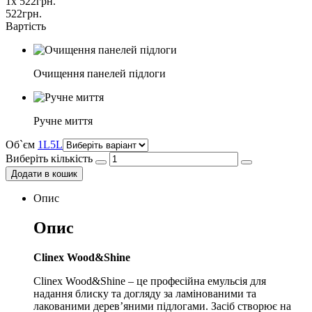
1
x
522
грн.
522
грн.
Вартість
Очищення панелей підлоги
Ручне миття
Об`єм
1L
5L
Виберіть кількість
Додати в кошик
Опис
Опис
Clinex Wood&Shine
Clinex Wood&Shine – це професійна емульсія для
надання блиску та догляду за ламінованими та
лакованими дерев’яними підлогами. Засіб створює на