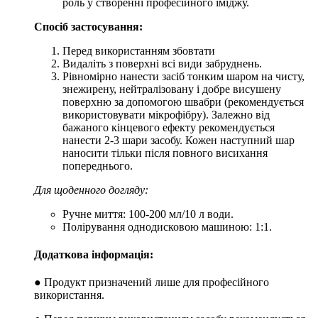
роль у створенні професійного іміджу.
Спосіб застосування:
Перед використанням збовтати
Видаліть з поверхні всі види забруднень.
Рівномірно нанести засіб тонким шаром на чисту,
знежирену, нейтралізовану і добре висушену
поверхню за допомогою швабри (рекомендується
використовувати мікрофібру). Залежно від
бажаного кінцевого ефекту рекомендується
нанести 2-3 шари засобу. Кожен наступний шар
наносити тільки після повного висихання
попереднього.
Для щоденного догляду:
Ручне миття: 100-200 мл/10 л води.
Полірування однодисковою машиною: 1:1.
Додаткова інформація:
● Продукт призначений лише для професійного
використання.