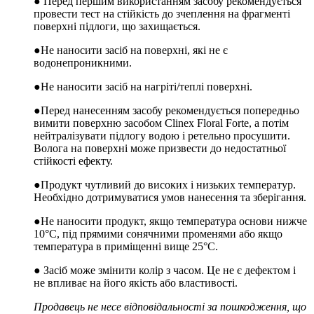
● Перед першим використанням засобу рекомендується
провести тест на стійкість до зчеплення на фрагменті
поверхні підлоги, що захищається.
●Не наносити засіб на поверхні, які не є
водонепроникними.
●Не наносити засіб на нагріті/теплі поверхні.
●Перед нанесенням засобу рекомендується попередньо
вимити поверхню засобом Clinex Floral Forte, а потім
нейтралізувати підлогу водою і ретельно просушити.
Волога на поверхні може призвести до недостатньої
стійкості ефекту.
●Продукт чутливий до високих і низьких температур.
Необхідно дотримуватися умов нанесення та зберігання.
●Не наносити продукт, якщо температура основи нижче
10°C, під прямими сонячними променями або якщо
температура в приміщенні вище 25°C.
● Засіб може змінити колір з часом. Це не є дефектом і
не впливає на його якість або властивості.
Продавець не несе відповідальності за пошкодження, що